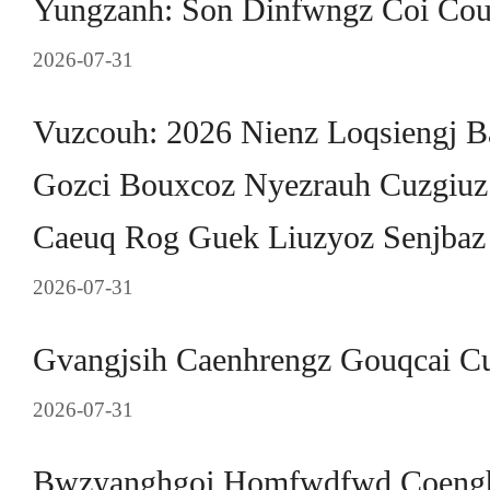
Yungzanh: Son Dinfwngz Coi Cou
2026-07-31
Vuzcouh: 2026 Nienz Loqsiengj B
Gozci Bouxcoz Nyezrauh Cuzgiuz
Caeuq Rog Guek Liuzyoz Senjbaz 
2026-07-31
Gvangjsih Caenhrengz Gouqcai C
2026-07-31
Bwzyanghgoj Homfwdfwd Coengh