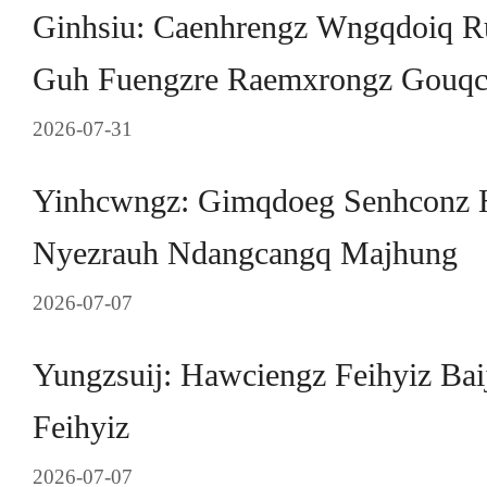
Ginhsiu: Caenhrengz Wngqdoiq
Guh Fuengzre Raemxrongz Gouq
2026-07-31
Yinhcwngz: Gimqdoeg Senhconz 
Nyezrauh Ndangcangq Majhung
2026-07-07
Yungzsuij: Hawciengz Feihyiz Bai
Feihyiz
2026-07-07