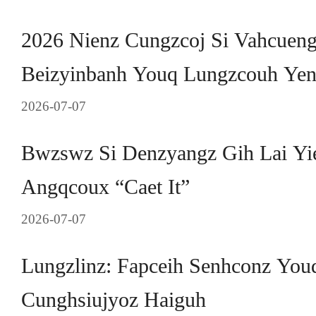
2026 Nienz Cungzcoj Si Vahcueng
Beizyinbanh Youq Lungzcouh Yen
2026-07-07
Bwzswz Si Denzyangz Gih Lai Y
Angqcoux “Caet It”
2026-07-07
Lungzlinz: Fapceih Senhconz Yo
Cunghsiujyoz Haiguh