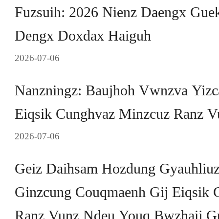
Fuzsuih: 2026 Nienz Daengx Gue
Dengx Doxdax Haiguh
2026-07-06
Nanzningz: Baujhoh Vwnzva Yizc
Eiqsik Cunghvaz Minzcuz Ranz 
2026-07-06
Geiz Daihsam Hozdung Gyauhliu
Ginzcung Couqmaenh Gij Eiqsik 
Ranz Vunz Ndeu Youq Bwzhaij G