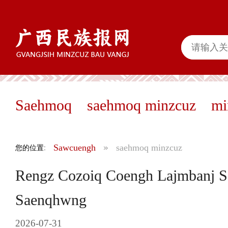
Saehmoq
saehmoq minzcuz
mi
Sawcuengh
saehmoq minzcuz
您的位置:
Rengz Cozoiq Coengh Lajmbanj S
Saenqhwng
2026-07-31