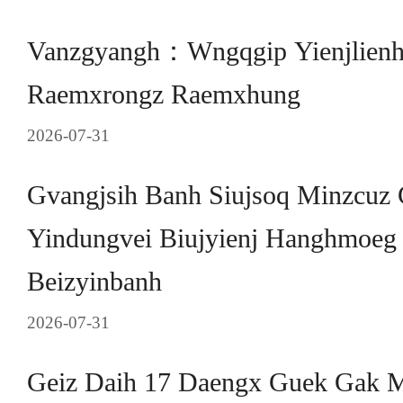
Vanzgyangh：Wngqgip Yienjlienh
Raemxrongz Raemxhung
2026-07-31
Gvangjsih Banh Siujsoq Minzcuz 
Yindungvei Biujyienj Hanghmoeg
Beizyinbanh
2026-07-31
Geiz Daih 17 Daengx Guek Gak 