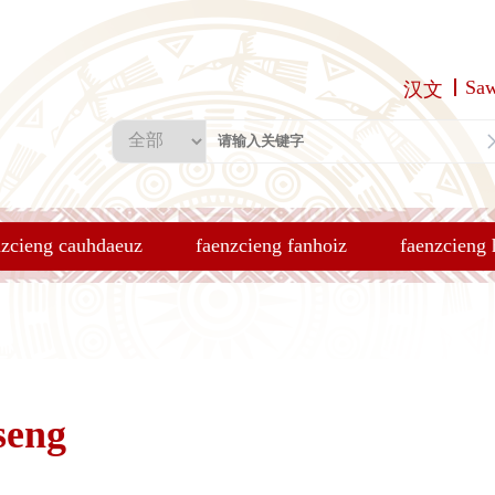
Sa
汉文
nzcieng cauhdaeuz
faenzcieng fanhoiz
faenzcieng
seng