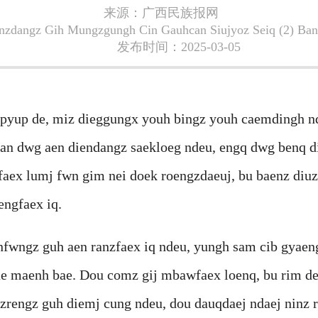
来源：广西民族报网
inzdangz Gih Mungzgungh Cin Gauhcan Siujyoz Seiq (2) 
发布时间：2025-03-05
pyup de, miz dieggungx youh bingz youh caemdingh n
an dwg aen diendangz saekloeg ndeu, engq dwg benq d
ex lumj fwn gim nei doek roengzdaeuj, bu baenz diuz 
engfaex iq.
nfwngz guh aen ranzfaex iq ndeu, yungh sam cib gyaeng
ae maenh bae. Dou comz gij mbawfaex loenq, bu rim de
zrengz guh diemj cung ndeu, dou dauqdaej ndaej ninz r