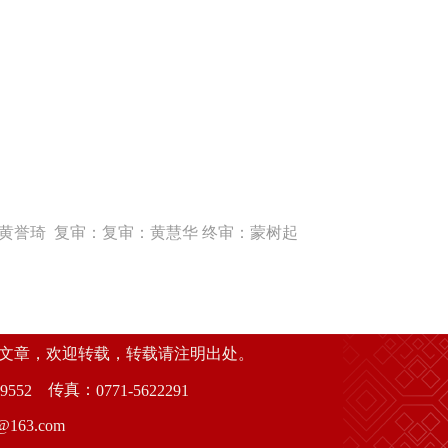
黄誉琦 复审：复审：黄慧华 终审：蒙树起
创文章，欢迎转载，转载请注明出处。
传真：
9552
0771-5622291
63.com