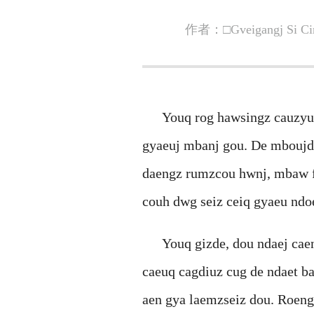
作者：
□Gveigangj Si C
Youq rog hawsingz cauzyu
gyaeuj mbanj gou. De mboujd
daengz rumzcou hwnj, mbaw fa
couh dwg seiz ceiq gyaeu ndo
Youq gizde, dou ndaej cae
caeuq cagdiuz cug de ndaet b
aen gya laemzseiz dou. Roeng