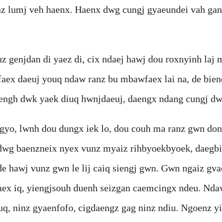
nz lumj veh haenx. Haenx dwg cungj gyaeundei vah ga
uz genjdan di yaez di, cix ndaej hawj dou roxnyinh la
aex daeuj youq ndaw ranz bu mbawfaex lai na, de bie
engh dwk yaek diuq hwnjdaeuj, daengx ndang cungj d
’gyo, lwnh dou dungx iek lo, dou couh ma ranz gwn do
wg baenzneix nyex vunz myaiz rihbyoekbyoek, daegbie
de hawj vunz gwn le lij caiq siengj gwn. Gwn ngaiz gva
aex iq, yiengjsouh duenh seizgan caemcingx ndeu. Ndaw
uq, ninz gyaenfofo, cigdaengz gag ninz ndiu. Ngoenz y