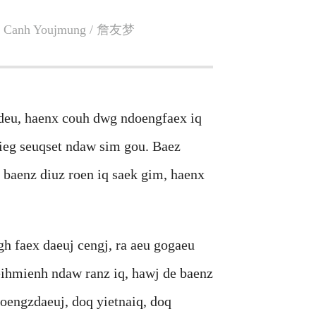
Ban Canh Youjmung / 詹友梦
deu, haenx couh dwg ndoengfaex iq
ieg seuqset ndaw sim gou. Baez
baenz diuz roen iq saek gim, haenx
h faex daeuj cengj, ra aeu gogaeu
ihmienh ndaw ranz iq, hawj de baenz
oengzdaeuj, doq yietnaiq, doq