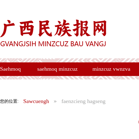
Saehmoq
saehmoq minzcuz
minzcuz vwnzva
Sawcuengh
faenzcieng hagseng
您的位置: