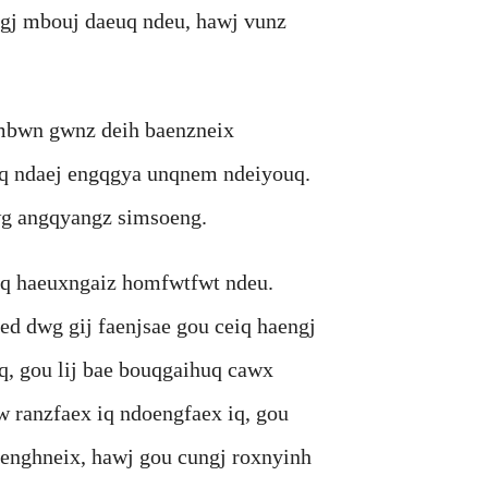
ngj mbouj daeuq ndeu, hawj vunz
j mbwn gwnz deih baenzneix
nq ndaej engqgya unqnem ndeiyouq.
wg angqyangz simsoeng.
nq haeuxngaiz homfwtfwt ndeu.
d dwg gij faenjsae gou ceiq haengj
q, gou lij bae bouqgaihuq cawx
 ranzfaex iq ndoengfaex iq, gou
ienghneix, hawj gou cungj roxnyinh