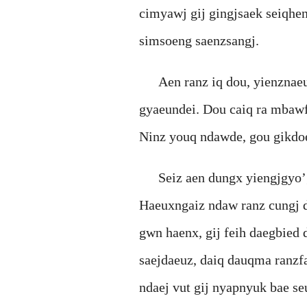
cimyawj gij gingjsaek seiqhe
simsoeng saenzsangj.
Aen ranz iq dou, yienznae
gyaeundei. Dou caiq ra mbawf
Ninz youq ndawde, gou gikdo
Seiz aen dungx yiengjgyo
Haeuxngaiz ndaw ranz cungj d
gwn haenx, gij feih daegbied 
saejdaeuz, daiq dauqma ranzf
ndaej vut gij nyapnyuk bae se