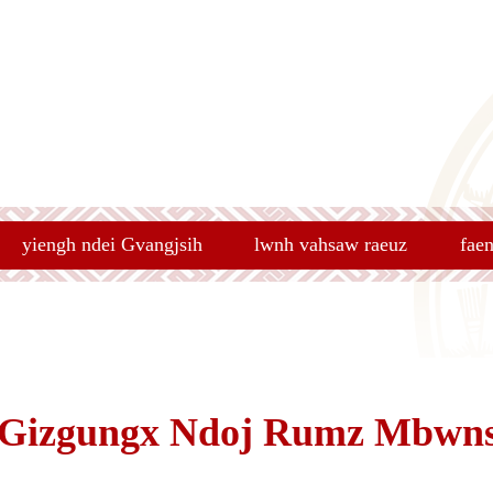
yiengh ndei Gvangjsih
lwnh vahsaw raeuz
fae
Gizgungx Ndoj Rumz Mbwn