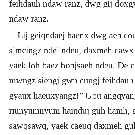
feihdauh ndaw ranz, dwg gij doxg
ndaw ranz.
Lij geiqndaej haenx dwg aen co
simcingz ndei ndeu, daxmeh cawx
yaek loh baez bonjsaeh ndeu. De 
mwngz siengj gwn cungj feihdauh
gyaux haeuxyangz!” Gou angqyan
riunyumnyum hainduj guh hamh, go
sawqsawq, yaek caeuq daxmeh guh