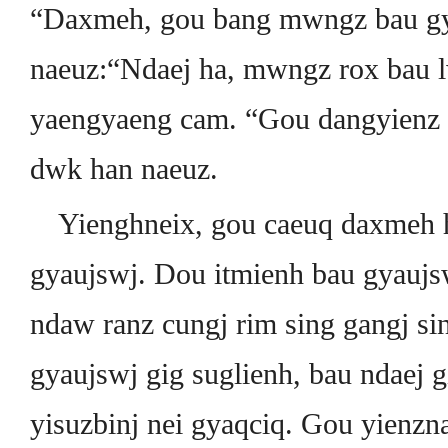
“Daxmeh, gou bang mwngz bau gy
naeuz:“Ndaej ha, mwngz rox bau
yaengyaeng cam. “Gou dangyienz 
dwk han naeuz.
Yienghneix, gou caeuq daxmeh 
gyaujswj. Dou itmienh bau gyaujsw
ndaw ranz cungj rim sing gangj si
gyaujswj gig suglienh, bau ndaej g
yisuzbinj nei gyaqciq. Gou yienzn