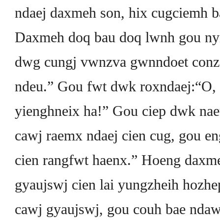
ndaej daxmeh son, hix cugciemh ba
Daxmeh doq bau doq lwnh gou nyi
dwg cungj vwnzva gwnndoet con
ndeu.” Gou fwt dwk roxndaej:“O, 
yienghneix ha!” Gou ciep dwk nae
cawj raemx ndaej cien cug, gou e
cien rangfwt haenx.” Hoeng daxm
gyaujswj cien lai yungzheih hozh
cawj gyaujswj, gou couh bae ndaw