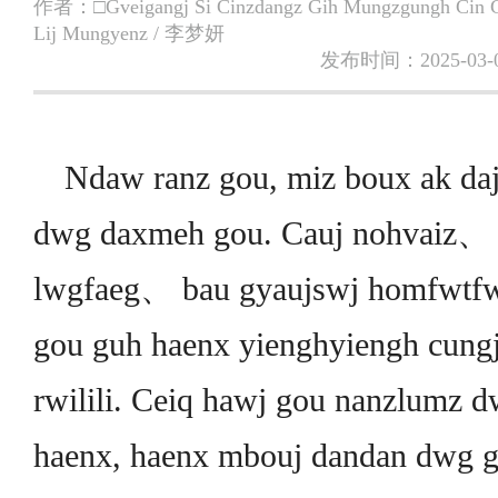
作者：
□Gveigangj Si Cinzdangz Gih Mungzgungh Cin G
Lij Mungyenz / 李梦妍
发布时间：2025-03-
Ndaw ranz gou, miz boux ak daj
dwg daxmeh gou. Cauj nohvaiz、 
lwgfaeg、 bau gyaujswj homfwt
gou guh haenx yienghyiengh cung
rwilili. Ceiq hawj gou nanzlumz d
haenx, haenx mbouj dandan dwg g