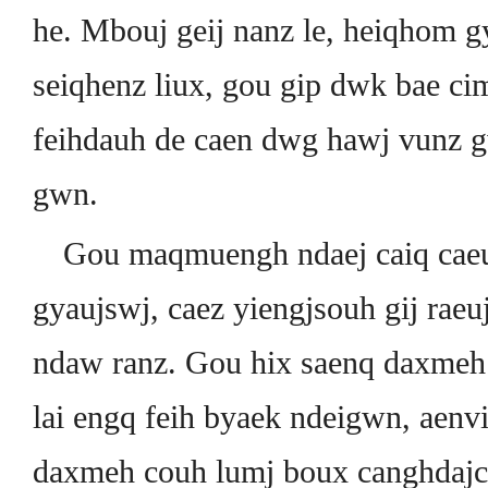
he. Mbouj geij nanz le, heiqhom g
seiqhenz liux, gou gip dwk bae cim
feihdauh de caen dwg hawj vunz gwn
gwn.
Gou maqmuengh ndaej caiq cae
gyaujswj, caez yiengjsouh gij rae
ndaw ranz. Gou hix saenq daxmeh 
lai engq feih byaek ndeigwn, aen
daxmeh couh lumj boux canghdajc