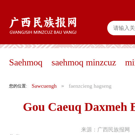
Saehmoq
saehmoq minzcuz
mi
Sawcuengh
faenzcieng hagseng
您的位置:
Gou Caeuq Daxmeh B
来源：广西民族报网