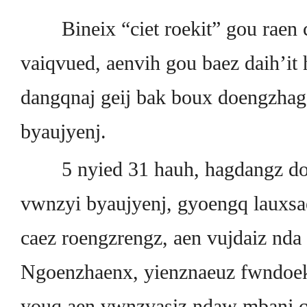
Bineix “ciet roekit” gou raen
vaiqvued, aenvih gou baez daih’it
dangqnaj geij bak boux doengzhag
byaujyenj.
5 nyied 31 hauh, hagdangz dou 
vwnzyi byaujyenj, gyoengq lauxs
caez roengzrengz, aen vujdaiz nda 
Ngoenzhaenx, yienznaeuz fwndoek
youq aen vwnzvasiz ndaw mbanj ci