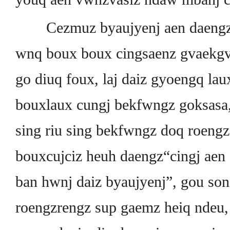
Cezmuz byaujyenj aen daengz 
wnq boux boux cingsaenz gvaekgv
go diuq foux, laj daiz gyoengq la
bouxlaux cungj bekfwngz goksasa
sing riu sing bekfwngz doq roen
bouxcujciz heuh daengz“cingj aen
ban hwnj daiz byaujyenj”, gou so
roengzrengz sup gaemz heiq ndeu, 