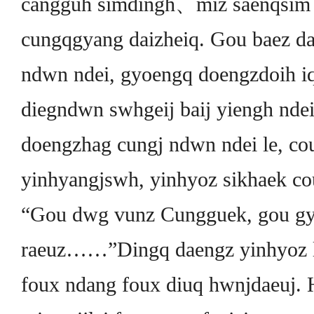
cangguh simdingh、miz saenqsim 
cungqgyang daizheiq. Gou baez d
ndwn ndei, gyoengq doengzdoih iq 
diegndwn swhgeij baij yiengh nde
doengzhag cungj ndwn ndei le, co
yinhyangjswh, yinhyoz sikhaek co
“Gou dwg vunz Cungguek, gou gy
raeuz……”Dingq daengz yinhyoz l
foux ndang foux diuq hwnjdaeuj. 