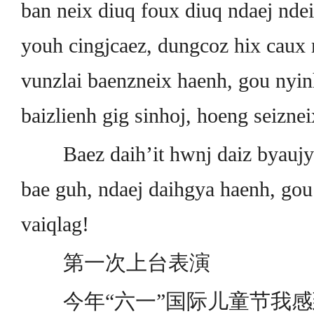
ban neix diuq foux diuq ndaej ndeiy
youh cingjcaez, dungcoz hix caux
vunzlai baenzneix haenh, gou nyi
baizlienh gig sinhoj, hoeng seizneix
Baez daih’it hwnj daiz byaujye
bae guh, ndaej daihgya haenh, go
vaiqlag!
第一次上台表演
今年“六一”国际儿童节我感