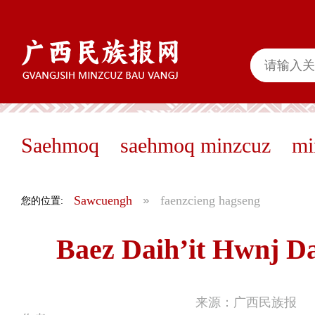
Saehmoq
saehmoq minzcuz
mi
Sawcuengh
faenzcieng hagseng
您的位置:
Baez Daih’it Hwnj D
来源：广西民族报