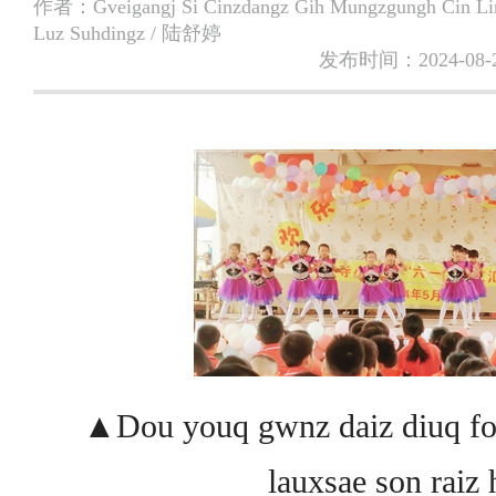
作者：
Gveigangj Si Cinzdangz Gih Mungzgungh Cin Li
Luz Suhdingz / 陆舒婷
发布时间：2024-08-
▲Dou youq gwnz daiz diuq fo
lauxsae son raiz 