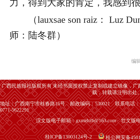
力，得到大家的肯定，我感到
（lauxsae son raiz： Luz Dun
师：陆冬群）
编
广西民族报社版权所有 未经书面授权禁止复制或建立镜像，广
载，转载请注明出处
地址：广西南宁市桂春路16号 邮政编码：530021 联系电话：
0771-5622291
汉文版电子邮箱：gxmzbzb@163.com 壮文版电子
桂ICP备13003124号-2
桂公网安备45010