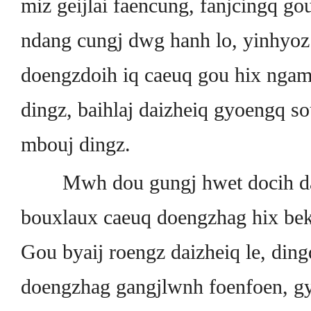
miz geijlai faencung, fanjcingq go
ndang cungj dwg hanh lo, yinhyoz
doengzdoih iq caeuq gou hix ngamq
dingz, baihlaj daizheiq gyoengq so
mbouj dingz.
Mwh dou gungj hwet docih da
bouxlaux caeuq doengzhag hix be
Gou byaij roengz daizheiq le, din
doengzhag gangjlwnh foenfoen, g