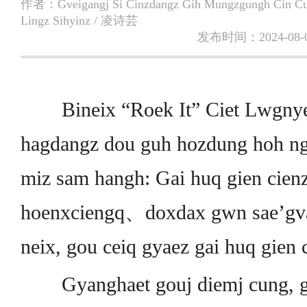
作者：
Gveigangj Si Cinzdangz Gih Mungzgungh Cin Cu
Lingz Sihyinz / 凌诗芸
发布时间：2024-08-
Bineix “Roek It” Ciet Lwgnyez
hagdangz dou guh hozdung hoh ng
miz sam hangh: Gai huq gien cie
hoenxciengq、doxdax gwn sae’gv
neix, gou ceiq gyaez gai huq gien 
Gyanghaet gouj diemj cung, gai