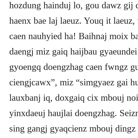
hozdung hainduj lo, gou dawz gij 
haenx bae laj laeuz. Youq it laeuz,
caen nauhyied ha! Baihnaj moix ba
daengj miz gaiq haijbau gyaeunde
gyoengq doengzhag caen fwngz gu
ciengjcawx”, miz “simgyaez gai h
lauxbanj iq, doxgaiq cix mbouj 
yinxdaeuj haujlai doengzhag. Sei
sing gangj gyaqcienz mbouj dingz