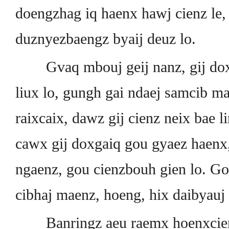
doengzhag iq haenx hawj cienz le
duznyezbaengz byaij deuz lo.
Gvaq mbouj geij nanz, gij doxg
liux lo, gungh gai ndaej samcib m
raixcaix, dawz gij cienz neix bae l
cawx gij doxgaiq gou gyaez haenx,
ngaenz, gou cienzbouh gien lo. Go
cibhaj maenz, hoeng, hix daibyauj 
Banringz aeu raemx hoenxcien