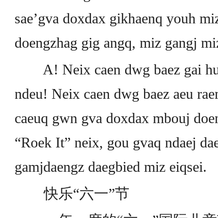
sae’gva doxdax gikhaenq youh mi
doengzhag gig angq, miz gangj miz
A! Neix caen dwg baez gai huq
ndeu! Neix caen dwg baez aeu ra
caeuq gwn gva doxdax mbouj doen
“Roek It” neix, gou gvaq ndaej da
gamjdaengz daegbied miz eiqsei.
快乐“六一”节