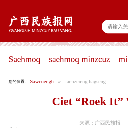
Saehmoq
saehmoq minzcuz
mi
Sawcuengh
faenzcieng hagseng
您的位置:
Ciet “Roek It” 
来源：广西民族报