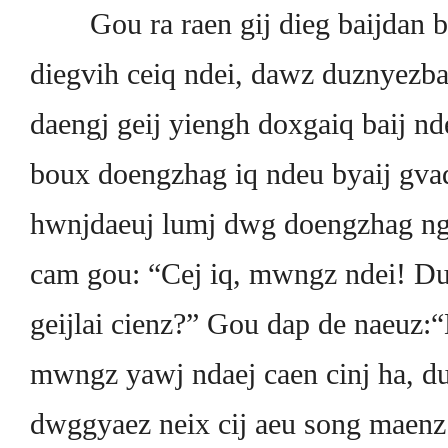
Gou ra raen gij dieg baijdan ba
diegvih ceiq ndei, dawz duznyez
daengj geij yiengh doxgaiq baij nd
boux doengzhag iq ndeu byaij gva
hwnjdaeuj lumj dwg doengzhag ng
cam gou: “Cej iq, mwngz ndei! D
geijlai cienz?” Gou dap de naeuz:
mwngz yawj ndaej caen cinj ha, 
dwggyaez neix cij aeu song maen