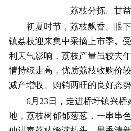
荔枝分拣。甘
初夏时节，荔枝飘香。眼
镇荔枝迎来集中采摘上市季。受
利天气影响，荔枝产量虽较去
情持续走高，优质荔枝收购价
减产增收、购销两旺的良好态
6月23日，走进桥圩镇兴
地，荔枝树郁郁葱葱，一串串
仙进奉荔枝缀满枝头，果香清