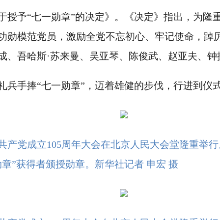
予“七一勋章”的决定》。《决定》指出，为隆重
功勋模范党员，激励全党不忘初心、牢记使命，踔
成、吾哈斯·苏来曼、吴亚琴、陈俊武、赵亚夫、钟掘
兵手捧“七一勋章”，迈着雄健的步伐，行进到仪
国共产党成立105周年大会在北京人民大会堂隆重举
章”获得者颁授勋章。新华社记者 申宏 摄