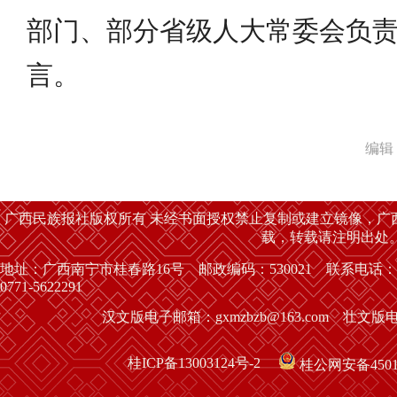
部门、部分省级人大常委会负
言。
编辑
广西民族报社版权所有 未经书面授权禁止复制或建立镜像，广
载，转载请注明出处
地址：广西南宁市桂春路16号 邮政编码：530021 联系电话：
0771-5622291
汉文版电子邮箱：gxmzbzb@163.com 壮文版电子
桂ICP备13003124号-2
桂公网安备45010