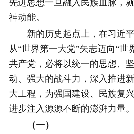
先进思想一旦融入民族血脉，
神动能。
新的历史起点上，在习近平
从“世界第一大党”矢志迈向“世
共产党，必将以统一的思想、
动、强大的战斗力，深入推进
大工程，为强国建设、民族复
进步注入源源不断的澎湃力量
（一）