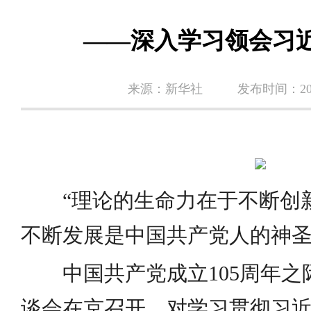
——深入学习领会习
来源：新华社
发布时间：2026
“理论的生命力在于不断创新
不断发展是中国共产党人的神圣
中国共产党成立105周年之
谈会在京召开，对学习贯彻习