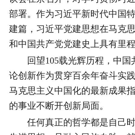
部署。作为习近平新时代中国
建篇，习近平党建思想在马克
和中国共产党党建史上具有里
回望105载光辉历程，中国
论创新作为贯穿百余年奋斗实
马克思主义中国化的最新成果
的事业不断开创新局面。
任何真正的哲学都是自己时