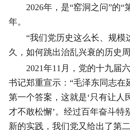
2026年，是“窑洞之问”的“
年。
“我们党历史这么长、规模这
久，如何跳出治乱兴衰的历史周
2021年11月，党的十九届
书记郑重宣示：“毛泽东同志在
第一个答案，这就是‘只有让人
才不敢松懈’。经过百年奋斗特
新的实践，我们党又给出了第