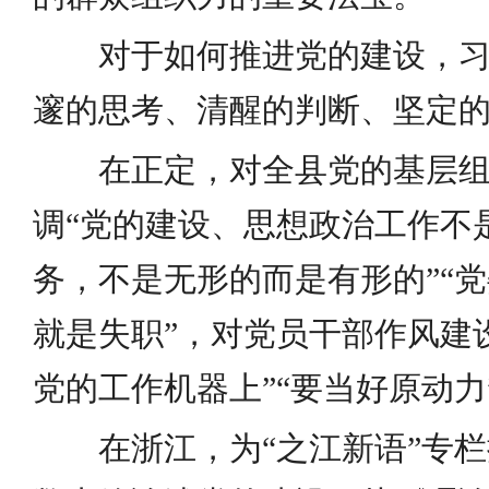
对于如何推进党的建设，习
邃的思考、清醒的判断、坚定
在正定，对全县党的基层组
调“党的建设、思想政治工作不
务，不是无形的而是有形的”“
就是失职”，对党员干部作风建
党的工作机器上”“要当好原动力
在浙江，为“之江新语”专栏