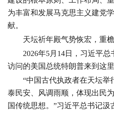
为丰富和发展马克思主义建党
献。
天坛祈年殿气势恢宏，重檐
2026年5月14日，习近平
访问的美国总统特朗普来到这
“中国古代执政者在天坛举行
泰民安、风调雨顺，体现出民
国传统思想。”习近平总书记汲