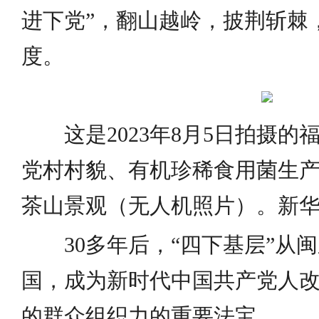
进下党”，翻山越岭，披荆斩棘
度。
这是2023年8月5日拍摄的
党村村貌、有机珍稀食用菌生
茶山景观（无人机照片）。新华
30多年后，“四下基层”从闽
国，成为新时代中国共产党人
的群众组织力的重要法宝。