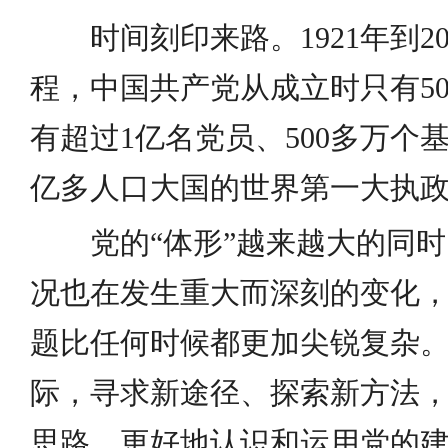
时间刻印来路。1921年到20
程，中国共产党从成立时只有5
有超过1亿名党员、500多万个
亿多人口大国的世界第一大执
党的“体形”越来越大的同时
况也在发生重大而深刻的变化
题比任何时候都更加尖锐复杂
际，寻求新途径、探索新方法
思路，更好地认识和运用党的