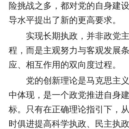
险挑战之多，都对党的自身建
导水平提出了新的更高要求。
实现长期执政，并非政党主
程，而是主观努力与客观发展
应、相互作用的双向度过程。
党的创新理论是马克思主义
中体现，是一个政党推进自身
标。只有在正确理论指引下，
时俱进提高科学执政、民主执