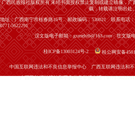
广西民族报社版权所有 未经书面授权禁止复制或建立镜像，广
载，转载请注明出处
地址：广西南宁市桂春路16号 邮政编码：530021 联系电话：
0771-5622291
汉文版电子邮箱：gxmzbzb@163.com 壮文版电子
桂ICP备13003124号-2
桂公网安备45010
中国互联网违法和不良信息举报中心
广西互联网违法和不
广西民族报社违法和不良信息举报电话：0771-5622291 举