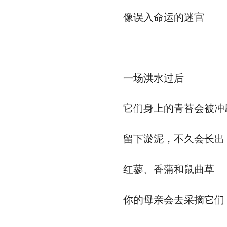
像误入命运的迷宫
一场洪水过后
它们身上的青苔会被冲
留下淤泥，不久会长出
红蓼、香蒲和鼠曲草
你的母亲会去采摘它们