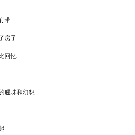
有带
了房子
比回忆
的腥味和幻想
起