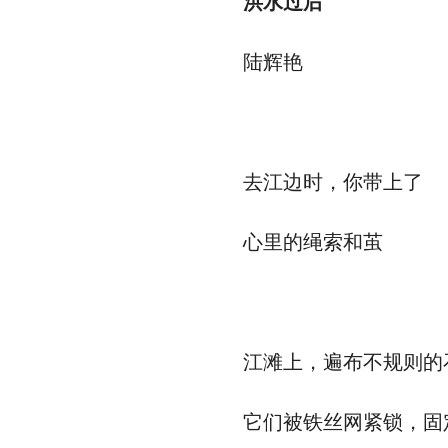
洪水过后
陆辉艳
去江边时，你带上了
心里的绳索和茧
江滩上，遍布不规则的
它们被铁丝网紧锁，固