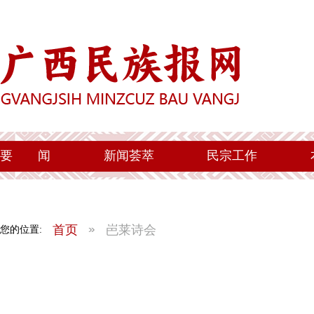
要
闻
新闻荟萃
民宗工作
首页
岜莱诗会
您的位置: